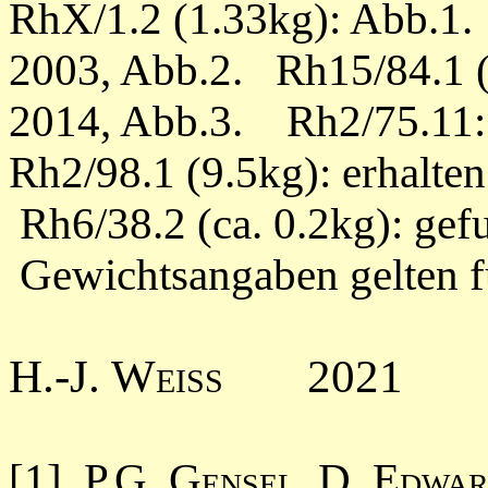
RhX/1.2 (1.33kg): Abb.1.
2003, Abb.2.
Rh15/84.1 (
2014, Abb.3.
Rh2/75.11:
Rh2/98.1 (9.5kg): erhalte
Rh6/38.2 (ca. 0.2kg): ge
Gewichtsangaben gelten fü
H.-J. Weiss
2021
[1]
P.G. Gensel, D. Edwa