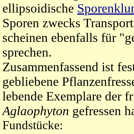
ellipsoidische
Sporen
klu
Sporen zwecks Transport
scheinen ebenfalls für "g
sprechen.
Zusammenfassend ist fest
gebliebene Pflanzenfres
lebende Exemplare der f
Aglaophyton
gefressen ha
Fundstücke: