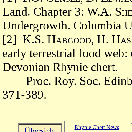
Land. Chapter 3:
W.A. She
Undergrowth.
Columbia Un
[2]
K.S. Habgood, H. Hass
early terrestrial food web:
Devonian Rhynie chert.
Proc. Roy. Soc. Edinbur
371-389.
Rhynie Chert News
Übersicht