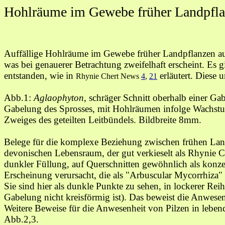
Hohlräume im Gewebe früher Landpfl
Auffällige Hohlräume im Gewebe früher Landpflanzen aus
was bei genauerer Betrachtung zweifelhaft erscheint. Es
entstanden, wie in
erläutert. Diese 
Rhynie Chert News
4
,
21
Abb.1:
Aglaophyton
,
schräger Schnitt oberhalb einer Ga
Gabelung des Sprosses, mit
Hohlräumen infolge Wachstum
Zweiges des geteilten Leitbündels
. Bildbreite 8mm.
Belege für die komplexe Beziehung
zwischen frühen Lan
devonischen Lebensraum, der gut verkieselt als
Rhynie C
dunkler Füllung, auf Querschnitten gewöhnlich als konzen
Erscheinung verursacht, die als "Arbuscular Mycorrhiza" 
Sie sind hier als dunkle Punkte zu sehen, in lockerer Re
Gabelung nicht kreisförmig ist). Das beweist die Anwesen
Weitere Beweise für
die Anwesenheit von Pilzen in lebe
Abb.2,3
.