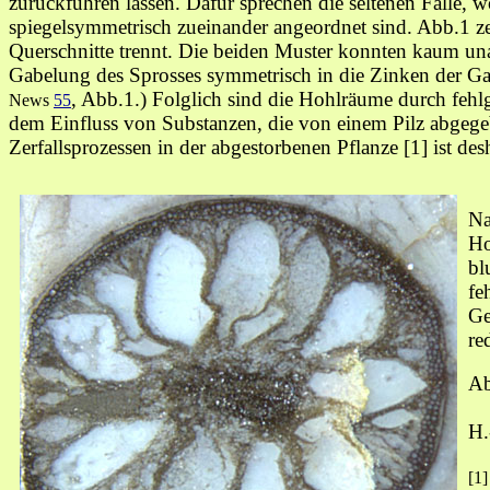
zurückführen lassen. Dafür sprechen die seltenen Fälle,
spiegelsymmetrisch zueinander angeordnet sind. Abb.1 zei
Querschnitte trennt. Die beiden Muster konnten kaum un
Gabelung
des Sprosses symmetrisch in die Zinken der Ga
, Abb.1.)
Folglich sind die Hohlräume durch fehl
News
55
dem Einfluss von Substanzen, die von einem Pilz abgeg
Zerfallsprozessen in der abgestorbenen Pflanze [1] ist desh
Na
Ho
bl
fe
Ge
re
Ab
H.
[1