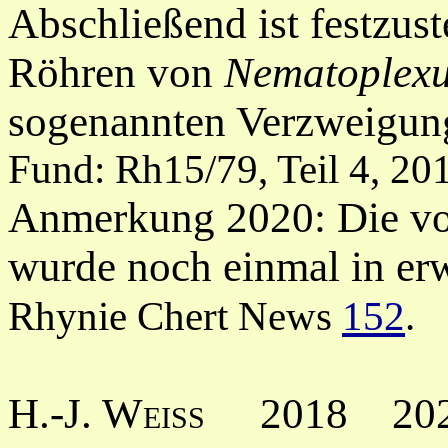
Abschließend ist festzus
Röhren von
Nematoplex
sogenannten Verzweigun
Fund: Rh15/79, Teil 4, 20
Anmerkung 2020: Die vo
wurde noch einmal in erw
Rhynie Chert News
152
.
H.-J. Weiss
2018 20