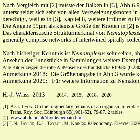
Nach Vergleich mit [2] müsste der Balken in [3], Abb.6.9
unterscheidet sich sehr von allen
Verzweigungsknoten in [1
berechtigt, weil es in [3], Kapitel 8, weitere Irrtümer zu
Die Angabe 99µm als kleinste Größe der Knoten in [2] is
Das charakteristische Strukturmerkmal von
Nematoplexu
generally comprise networks of intertwined spirally coile
Nach bisheriger Kenntnis ist
Nematoplexus
sehr selten, a
Ansehen der Fundstücke in Sammlungen weitere Exempl
Alle Bilder zeigen die rohe Außenseite des Fundstücks
Rh9/86
(0.28
Anmerkung 2018:
Die Größenangabe in Abb.3 wurde kor
Anmerkung 2020:
Für weitere Information
zu
Nematop
H.-J. Weiss
2013
2014, 2015, 2018, 2020
[1] A.G.
Lyon
: On the fragmentary remains of an organism referable
Trans. Roy. Soc. Edinburgh 65(1961-62), 79-87, 2 tables.
[2]
www.abdn.ac.uk/rhynie/nemato.htm
[3] T.N.
Taylor, E.L. Taylor, M. Krings
: Paleobotany, Elsevier 200