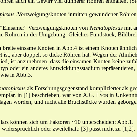
öhren auch ein Gewirr viel dünnerer Röhren enthalten.
(S
plexus
Verzweigungsknoten
inmitten gewundener Röhre
-
"Einsamer"
Verzweigungsknoten
von
Nematoplexus
mit a
 Röhren in der Umgebung. Gleiches Fundstück, Bildbre
breite einsame Knoten in Abb.4 ist einem Knoten ähnlich, 
t ist, aber doppelt so dicke Röhren hat. Wegen der Ähnlic
ed, ist anzunehmen, dass die einsamen Knoten keine zufäl
typ oder ein anderes Entwicklungsstadium repräsentieren
wie in Abb.3.
matoplexus
als Forschungsgegenstand komplizierter als ge
mplar, in [1] beschrieben, war von A.G.
Lyon
in Unkenntn
agen worden, und nicht alle Bruchstücke wurden geborgen.
ars können sich um Faktoren ~10 unterscheiden: Abb.1.
 widersprüchlich oder zweifelhaft:
[3] passt nicht zu [1,2].