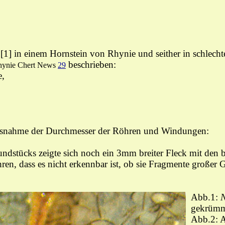
[1] in einem Hornstein von Rhynie und seither in schlecht
beschrieben:
hynie Chert News
29
e,
 Ausnahme der Durchmesser der Röhren und Windungen:
Fundstücks zeigte sich noch ein 3mm breiter Fleck mit de
 dass es nicht erkennbar ist, ob sie Fragmente großer G
Abb.1:
N
gekrümmt
Abb.2: A