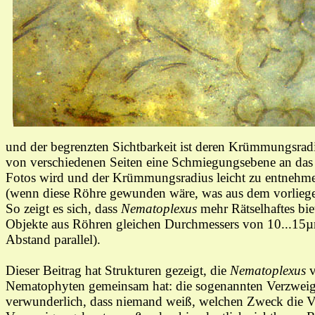
und der begrenzten Sichtbarkeit ist deren Krümmungsra
von verschiedenen Seiten eine Schmiegungsebene an da
Fotos wird und d
er Krümmungsradius leicht zu entnehmen
(wenn diese Röhre gewunden wäre, was aus dem vorliegen
So zeigt es sich, dass
Nematoplexus
mehr Rätselhaftes bi
Objekte aus Röhren gleichen Durchmessers von 10...15
Abstand
parallel).
Dieser Beitrag hat Strukturen gezeigt, die
Nematoplexus
v
Nematophyten gemeinsam hat: die sogenannten Verzweig
verwunderlich, dass
niemand
weiß,
welchen Zweck die
V