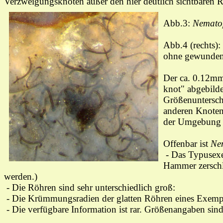
Verzweigungsknoten außer den hier deutlich sichtbaren R
Abb.3:
Nemato
Abb.4 (rechts):
ohne gewundene
Der ca. 0.12mm 
knot" abgebilde
Größenunterschi
anderen Knoten
der Umgebung 
Offenbar ist
Ne
- Das Typusexe
Hammer zerschl
werden.)
- Die Röhren sind sehr unterschiedlich groß:
- Die Krümmungsradien der glatten Röhren eines Exempl
- Die verfügbare Information ist rar. Größenangaben sind