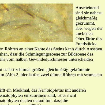
Anscheinend
sind sie nahezu
gleichmäßig
gekrümmt,
aber wegen der
unebenen
Oberfläche des
Fundstücks
ten
Röhren an einer Kante des Steins
kann
durch Ansehen
ehen, dass die
Schmiegungsebene zur Bildebene des
t sehr vom halben Gewindedurchmesser unterscheiden
bt es fast zehnmal größere gleichmäßig gekrümmte
µm (Abb.2, hier
laufen
zwei dünne Röhren
mit schmalem
ifft ein Merkmal, das
Nematoplexus
mit anderen
ematophyten einzuordnen sind, ist es nicht
atophyten deuten darauf hin, dass
die