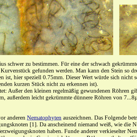
dius schwer zu bestimmen. Für eine der schwach gekrümm
s Kurvenstück
gefunden werden
.
Man kann den Stein so dr
 ist, hier speziell 0.75mm. Dieser Wert würde sich nich
den kurzen Stück nicht zu erkennen ist).
etet: Außer den kleinen regelmäßig gewundenen Röhren gi
µm, außerdem leicht gekrümmte dünnere Röhren von 7...8
or anderen
Nematophyten
auszeichnen. Das Folgende betr
ungsknoten [1]. Da anscheinend niemand weiß, wie die
N
erzweigungsknoten haben. Funde anderer verkieselter
Nem