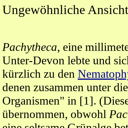
Ungewöhnliche Ansich
Pachytheca
, eine millimet
Unter-Devon lebte und sich 
kürzlich zu den
Nematoph
denen zusammen unter die 
Organismen" in [1]. (Dies
übernommen, obwohl
Pac
eine seltsame Grünalge bet