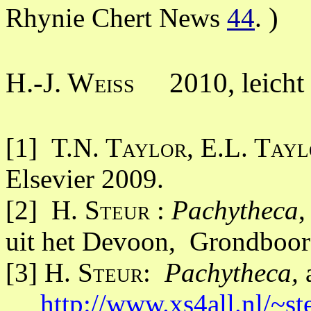
)
Rhynie Chert News
44
.
H.-J. Weiss 2010
, leich
[1]
T.N. Taylor, E.L. Tay
Elsevier 2009.
[2]
H. Steur
:
Pachytheca
,
uit het Devoon, Grondboor
[3] H.
Steur:
Pachytheca,
a
http://www.xs4all.nl/~st