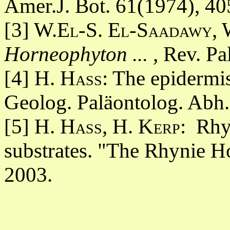
Amer.J. Bot. 61(1974), 40
[3] W.
El-S. El-Saadawy, 
Horneophyton ... ,
Rev. Pa
[4]
H. Hass
: The epidermi
Geolog. Paläontolog. Abh.
[5]
H. Hass, H. Kerp
: Rhy
substrates. "The Rhynie H
2003.