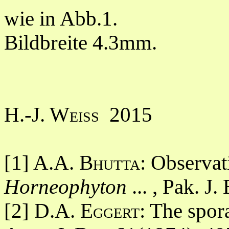
wie in Abb.1.
Bildbreite 4.3mm.
H.-J. Weiss
2015
[1] A.A.
Bhutta
: Observat
Horneophyton
... , Pak. J
[2] D.A.
Eggert
: The spo