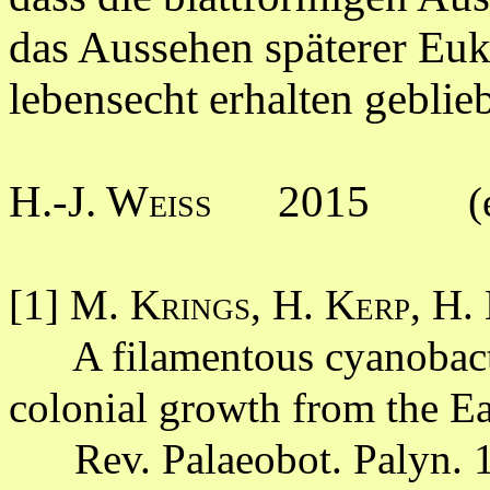
das Aussehen späterer Eu
lebensecht erhalten gebli
H.-J. Weiss
2015
(
[1]
M. Krings,
H. Kerp, H.
A filamentous cyanobacte
colonial growth from the E
Rev. Palaeobot. Palyn. 1