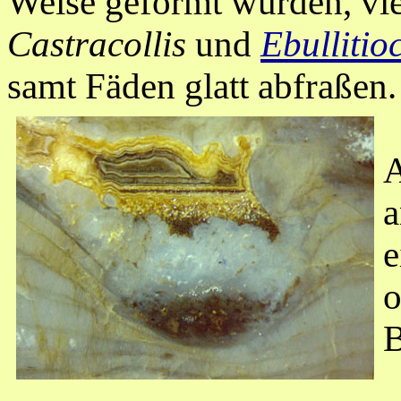
Weise geformt wurden, vie
Castracollis
und
Ebullitio
samt Fäden glatt abfraßen.
A
a
e
o
B