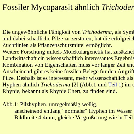
Fossiler Mycoparasit ähnlich
Trichod
Die ungewöhnliche Fähigkeit von
Trichoderma,
als Symb
und dabei schädliche Pilze zu zerstören, hat die erfolgr
Zuchtlinien als Pflanzenschutzmittel ermöglicht.
Weitere Forschung mittels Molekulargenetik hat zusätzlic
Landwirtschaft ein wissenschaftlich interessantes Ergebnis
Kombination von Eigenschaften muss vor langer Zeit ents
Anscheinend gibt es keine fossilen Belege für den Angri
Pilze. Deshalb ist es interessant, mehr wissenschaftlich al
Hyphen ähnlich
Trichoderma
[2] (Abb.1 und
Teil 1
) im 
Rhynie, bekannt als Rhynie Chert, zu finden sind.
Abb.1: Pilzhyphen, unregelmäßig wellig,
anscheinend entlang "normaler" Hyphen im Wasser 
Bildbreite 4.4mm, gleiche Vergrößerung wie in Teil 