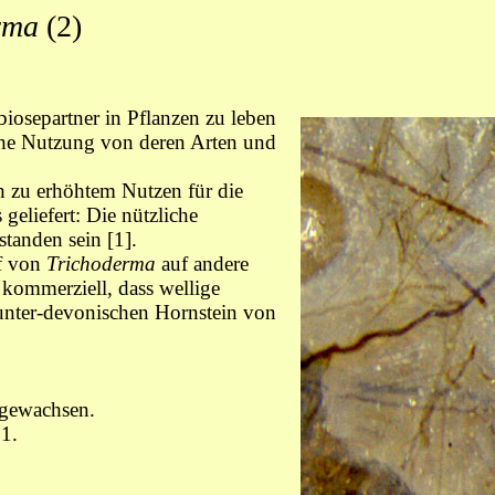
erma
(2)
iosepartner in Pflanzen zu leben
eiche Nutzung von deren Arten und
h zu erhöhtem Nutzen für die
 geliefert: Die nützliche
tanden sein [1].
ff von
Trichoderma
auf andere
s kommerziell, dass wellige
unter-devonischen Hornstein von
gewachsen.
1.