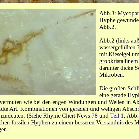
Abb.3: Mycopara
Hyphe gewunden
Abb.2.
Abb.2 (links au
wassergefüllten
mit Kieselgel u
grobkristalline
darunter dicke Sc
Mikroben.
Die großen Schl
eine gerade Hyph
g vermuten wie bei den engen Windungen und Wellen in Ab
andte Art. Kombinationen von geraden und welligen Abschn
 anzudeuten. (Siehe Rhynie Chert News
78
und
Teil 1
, Abb.
hen fossilen Hyphen zu einem besseren Verständnis des M
gen.