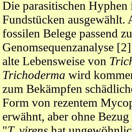
Die parasitischen Hyphen i
Fundstücken ausgewählt. A
fossilen Belege passend z
Genomsequenzanalyse [2]
alte Lebensweise von
Tri
Trichoderma
wird kommerzi
zum Bekämpfen schädlicher
Form von rezentem Mycopa
erwähnt, aber ohne Bezug a
"
T. virens
hat
ungewöhnli