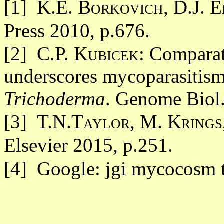
[1]
K.E. Borkovich, D.J. E
Press 2010, p.676.
[2] C.P.
Kubicek
: Comparat
underscores mycoparasitism a
Trichoderma
. Genome Biol.
[3] T.N.Taylor, M. Krings
Elsevier 2015, p.251.
[4]
Google: jgi mycocosm t