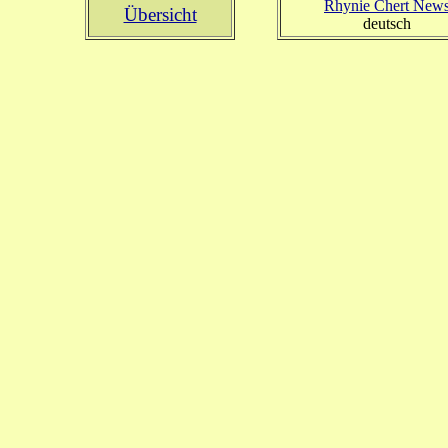
Rhynie Chert New
Übersicht
deutsch