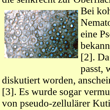
Bei koh
Nemato
eine Ps
bekann
[2]. Da
passt,
diskutiert worden, ansche
[3]. Es wurde sogar vermu
von pseudo-zellulärer Kuti