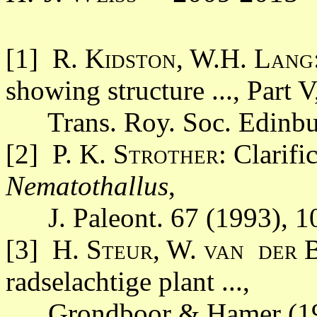
[1]
R. Kidston, W.H. Lang
showing structure ..., Part V
Trans. Roy. Soc. Edinb
[2] P. K.
Strother
: Clarifi
Nematothallus
,
J. Paleont. 67 (1993), 1
[3] H.
Steur, W. van der 
radselachtige plant ...,
Grondboor & Hamer (1998