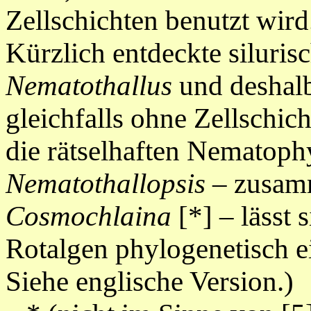
Zellschichten benutzt wird
Kürzlich entdeckte siluris
Nematothallus
und deshal
gleichfalls ohne Zellschich
die rätselhaften Nematophy
Nematothallopsis
– zusam
Cosmochlaina
[*] – lässt 
Rotalgen phylogenetisch ein
Siehe englische Version.)