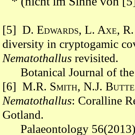
* (nicht im Sinne von [5
[5]
D. Edwards, L. Axe, R
diversity in cryptogamic co
Nematothallus
revisited.
Botanical Journal of the Li
[6] M.R.
Smith, N.J. Butte
Nematothallus
: Coralline R
Gotland.
Palaeontology 56(2013),