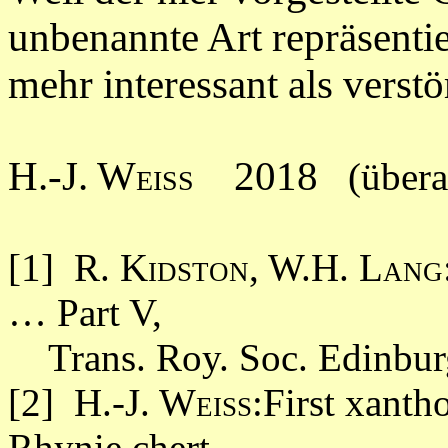
unbenannte Art repräsenti
mehr interessant als verst
H.-J. Weiss
2018
(überar
[1]
R. Kidston, W.H. Lang
… Part V,
Trans. Roy. Soc. Edinbur
[2]
H.-J. Weiss:
First xanth
Rhynie chert.