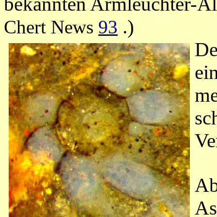
bekannten Armleuchter-Al
.)
Chert News
93
De
ei
me
sc
Ve
Ab
As