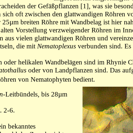
cheiden der Gefäßpflanzen [1], was sie besonde
 sich oft zwischen den glattwandigen Röhren 
r
25µm
breiten Röhre mit Wandbelag ist hier na
alten Vorstellung verzweigender Röhren im Inn
n aus vielen glattwandigen Röhren und vereinzel
tseln, die mit
Nematoplexus
verbunden sind. Es 
n oder helikalen Wandbelägen sind
im Rhynie C
tothallus
oder von Landpflanzen sind.
Das aufg
r Röhren von Nematophyten bedient
.
on
-Leitbündels,
bis 28µm
. 2-6.
ein bekanntes