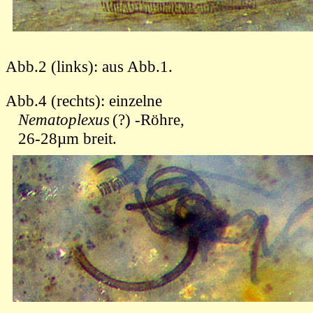
Abb.2 (links):
aus Abb.1.
Abb.4 (rechts): einzelne
Nematoplexus
(?) -Röhre,
26-28µm breit.