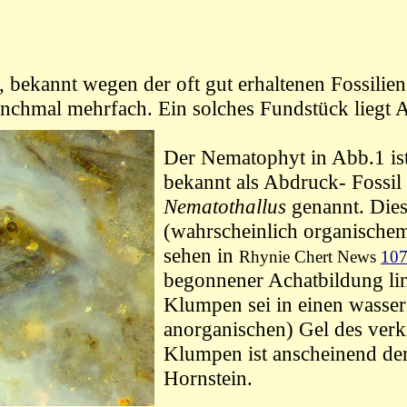
bekannt wegen der oft gut erhaltenen Fossilien
anchmal mehrfach. Ein solches Fundstück liegt 
Der Nematophyt in Abb.1 is
bekannt als Abdruck- Fossil 
Nematothallus
genannt. Dies
(
wahrscheinlich organische
sehen in
Rhynie Chert News
10
begonnener Achatbildung lin
Klumpen sei in einen wasse
anorganischen)
Gel
des verk
Klumpen ist anscheinend
de
Hornstein.