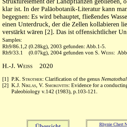
Strukturelement der Landpflanzen geblieben, 
klar ist.
In der Paläobotanik-Literatur kann ma
begegnen
: Es wird behauptet, fließendes Wasse
einen Unterdruck, der die Zellen kollabieren l
verstärkt wären [2]. Das ist offensichtlicher Un
Samples:
Rh9/86.1,2 (0.28kg), 2003 gefunden: Abb.1-5.
Rh9/33.1 (0.07kg), 2004 gefunden von
S. Weiss:
Abb.
H.-J. Weiss
2020
[1]
P.K. Strother
: Clarification of the genus
Nematothal
[2]
K.J. Niklas, V. Smokovitis:
Evidence for a conducting 
Paleobiology v.142
(1983)
, p.103-121.
Rhynie Chert 
Übersicht