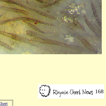
168
hert