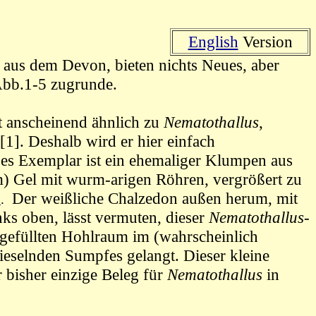
English
Version
 aus dem Devon, bieten nichts Neues, aber
Abb.1-5 zugrunde.
t anscheinend ähnlich zu
Nematothallus
,
[1]. Deshalb wird er hier einfach
es Exemplar ist ein ehemaliger Klumpen aus
m)
Gel mit wurm-arigen Röhren, vergrößert zu
Der weißliche Chalzedon außen herum, mit
7
.
ks oben, lässt vermuten, dieser
Nematothallus
-
rgefüllten Hohlraum im
(
wahrscheinlich
ieselnden Sumpfes gelangt
. D
ieser kleine
r bisher einzige Beleg für
Nematothallus
in