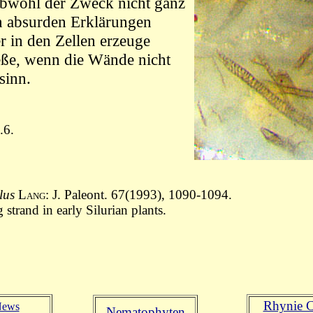
obwohl der Zweck nicht ganz
n absurden Erklärungen
r in den Zellen erzeuge
ieße, wenn die Wände nicht
sinn.
6.
lus
Lang
: J. Paleont. 67(1993), 1090-1094.
strand in early Silurian plants.
Rhynie C
News
Nematophyten