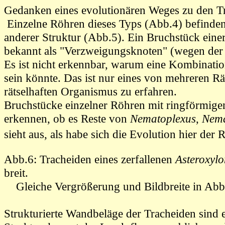
Gedanken eines evolutionären Weges zu den Tra
Einzelne Röhren dieses Typs (Abb.4) befinden
anderer Struktur (Abb.5). Ein Bruchstück eine
bekannt als
"Verzweigungsknoten" (wegen der 
Es ist nicht erkennbar, warum eine Kombinatio
sein könnte.
Das ist nur eines von mehreren Rä
rätselhaften Organismus zu erfahren.
Bruchstücke einzelner Röhren mit ringförmige
erkennen, ob es
Reste von
Nematoplexus
,
Nema
sieht aus, als habe sich die Evolution hier de
Abb.6: Tracheiden
eines zerfallenen
Asteroxyl
breit
.
Gleiche Vergrößerung und Bildbreite in Abb
Strukturierte Wandbeläge der Tracheiden
sind